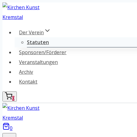
Zum
Inhalt
springen
Der Verein
Statuten
Sponsoren/Förderer
Veranstaltungen
Archiv
Kontakt
0
0